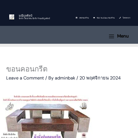
Skip
to
content
มณีกูลศิลป์
เพจของร้าน
ช่อง YouTube ของร้าน
โทรหาเรา
นึกถึง โต๊ะม้าหิน นึกถึง ร้านมณีกูลศิลป์
Menu
ขอนคอนกรีต
Leave a Comment
/ By
adminbak
/
20 พฤศจิกายน 2024