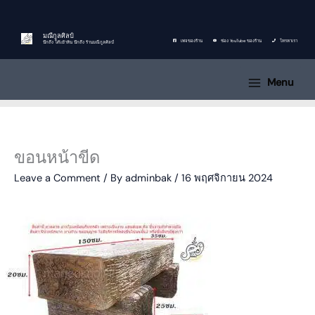
Skip
to
content
มณีกูลศิลป์
เพจของร้าน
ช่อง YouTube ของร้าน
โทรหาเรา
นึกถึง โต๊ะม้าหิน นึกถึง ร้านมณีกูลศิลป์
Menu
ขอนหน้าขีด
Leave a Comment
/ By
adminbak
/
16 พฤศจิกายน 2024