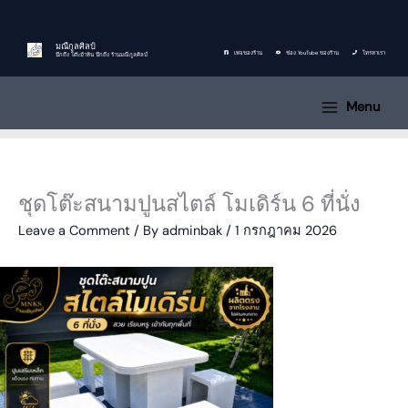
Skip
to
content
มณีกูลศิลป์
เพจของร้าน
ช่อง YouTube ของร้าน
โทรหาเรา
นึกถึง โต๊ะม้าหิน นึกถึง ร้านมณีกูลศิลป์
Menu
ชุดโต๊ะสนามปูนสไตล์ โมเดิร์น 6 ที่นั่ง
Leave a Comment
/ By
adminbak
/
1 กรกฎาคม 2026