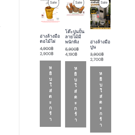
O
C
C
O
C
O
P
P
P
Sale
Sale
Sale
r
u
u
r
u
r
i
r
r
i
r
i
R
R
R
g
r
r
g
r
g
i
e
e
i
e
i
O
O
O
n
n
n
n
n
n
โต๊ะปูนปั้น
a
t
t
a
t
a
D
D
D
อ่างล้างมือ
ลายไม้มี
l
p
p
l
p
l
ตอไม้ไผ่
อ่างล้างมือ
พนักพิง
p
r
r
p
r
p
U
U
U
ปูน
r
i
i
r
i
r
4,900
฿
5,900
฿
i
c
c
i
c
i
2,900
฿
3,900
฿
4,190
฿
C
C
C
c
e
e
c
e
c
2,700
฿
e
i
i
e
i
e
T
T
T
ห
w
s
s
w
s
w
ห
a
:
:
a
:
a
ยิ
ห
ยิ
O
O
O
s
2
4
s
2
s
บ
ยิ
บ
:
,
,
:
,
:
ใ
บ
ใ
N
N
N
4
9
1
5
7
3
ส่
ใ
ส่
,
0
9
,
0
,
ต
ส่
ต
S
S
S
9
0
0
9
0
9
ะ
ต
ะ
0
฿
฿
0
฿
0
ก
ะ
A
A
A
ก
0
.
.
0
.
0
ร้
ก
฿
฿
฿
ร้
L
L
L
.
.
.
า
ร้
า
า
E
E
E