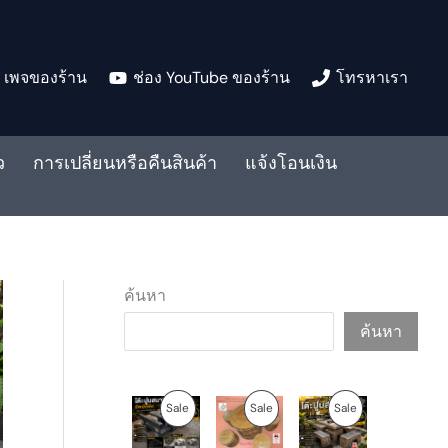
เพจของร้าน
ช่อง YouTube ของร้าน
โทรหาเรา
ว
การเปลี่ยนหรือคืนสินค้า
แจ้งโอนเงิน
ค้นหา
ค้นหา
O
C
O
C
O
C
P
P
P
Sale
Sale
Sale
r
u
r
u
r
u
i
r
i
r
i
r
R
R
R