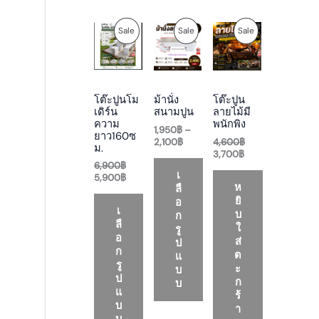
O
C
P
C
O
P
P
P
Sale
Sale
Sale
r
u
r
u
r
i
r
i
r
i
R
R
R
g
r
c
r
g
i
e
e
e
i
O
O
O
n
n
r
n
n
โต๊ะปูนโม
ม้านั่ง
โต๊ะปูน
a
t
a
t
a
D
D
D
เดิร์น
สนามปูน
ลายไม้มี
l
p
n
p
l
ความ
พนักพิง
p
r
g
r
p
1,950
฿
–
U
U
U
ยาว160ซ
r
i
e
i
r
2,100
฿
4,600
฿
ม.
i
c
:
c
i
3,700
฿
C
C
C
c
e
1
e
c
6,900
฿
e
i
,
i
e
เ
5,900
฿
T
T
T
w
s
9
s
w
ห
ลื
a
:
5
:
a
ยิ
อ
O
O
O
s
5
0
3
s
เ
บ
ก
:
,
฿
,
:
ลื
ใ
รู
N
N
N
6
9
t
7
4
อ
ส่
ป
,
0
h
0
,
ก
ต
S
S
S
แ
9
0
r
0
6
รู
ะ
บ
0
฿
o
฿
0
ป
A
A
A
ก
0
.
u
.
0
บ
แ
฿
g
฿
ร้
L
L
L
บ
.
h
.
า
2