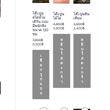
g
r
g
r
g
r
i
e
i
e
i
e
O
O
O
n
n
n
n
n
n
โต๊ะปูน
โต๊ะปูน
โต๊ะปูนหิน
a
t
a
t
a
t
D
D
D
สไตล์โม
ไม้ไผ่
เทียม
l
p
l
p
l
p
เดิร์น แบบ
p
r
p
r
p
r
4,900
฿
3,900
฿
U
U
U
มีพนักพิง
r
i
r
i
r
i
3,600
฿
3,400
฿
ขนาด 120
i
c
i
c
i
c
C
C
C
ซม.
c
e
c
e
c
e
e
i
e
i
e
i
ห
ห
7,900
฿
T
T
T
w
s
w
s
w
s
ยิ
ยิ
5,300
฿
a
:
a
:
a
:
บ
บ
O
O
O
s
5
s
3
s
3
ใ
ใ
เ
:
,
:
,
:
,
ส่
ส่
N
N
N
7
3
4
6
3
4
ลื
ต
ต
,
0
,
0
,
0
อ
S
S
S
ะ
ะ
9
0
9
0
9
0
ก
ก
ก
0
฿
0
฿
0
฿
รู
A
A
A
0
.
0
.
0
.
ร้
ร้
ป
฿
฿
฿
า
า
แ
L
L
L
.
.
.
บ
บ
E
E
E