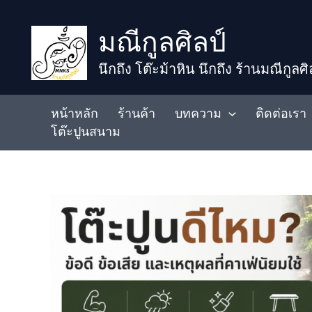
to
มณีกูลศิลป์
content
นึกถึง โต๊ะม้าหิน นึกถึง ร้านมณีกูลศิ
หน้าหลัก
ร้านค้า
บทความ
ติดต่อเรา
โต๊ะปูนสนาม
โต๊ะ
ปูน
ดี
ไหม