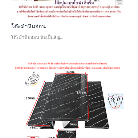
โต๊ะม้าหินอ่อน
โต๊ะม้าหินอ่อน นับเป็นสัญ…