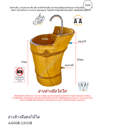
O
C
P
Sale
r
u
i
r
R
g
r
i
e
O
n
n
a
t
D
l
p
p
r
U
r
i
i
c
c
e
C
e
i
w
s
T
a
:
s
2
O
:
,
4
9
N
,
0
9
0
S
0
฿
0
.
A
฿
.
L
E
อ่างล้างมือตอไม้ไผ่
4,900
฿
2,900
฿