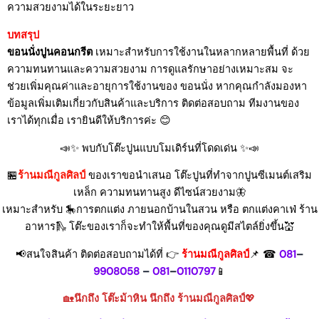
ความสวยงามได้ในระยะยาว
บทสรุป
ขอนนั่งปูนคอนกรีต
เหมาะสำหรับการใช้งานในหลากหลายพื้นที่ ด้วย
ความทนทานและความสวยงาม การดูแลรักษาอย่างเหมาะสม จะ
ช่วยเพิ่มคุณค่าและอายุการใช้งานของ ขอนนั่ง หากคุณกำลังมองหา
ข้อมูลเพิ่มเติมเกี่ยวกับสินค้าและบริการ ติดต่อสอบถาม ทีมงานของ
เราได้ทุกเมื่อ เรายินดีให้บริการค่ะ 😊
📣✨ พบกับโต๊ะปูนแบบโมเดิร์นที่โดดเด่น ✨📣
🏪
ร้านมณีกูลศิลป์
ของเราขอนำเสนอ โต๊ะปูนที่ทำจากปูนซีเมนต์เสริม
เหล็ก ความทนทานสูง ดีไซน์สวยงาม🦋
เหมาะสำหรับ 🎠การตกแต่ง ภายนอกบ้านในสวน หรือ ตกแต่งคาเฟ่ ร้าน
อาหาร🛝 โต๊ะของเราก็จะทำให้พื้นที่ของคุณดูมีสไตล์ยิ่งขึ้น💒
📢สนใจสินค้า ติดต่อสอบถามได้ที่ 👉
ร้านมณีกูลศิลป์
📌 ☎
081
–
9908058
–
081
–
0110797
📱
🏡
นึกถึง โต๊ะม้าหิน นึกถึง ร้านมณีกูลศิลป์
💖