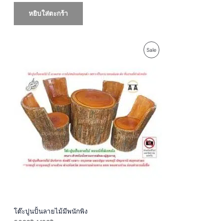
หยิบใส่ตะกร้า
O
C
P
Sale
r
u
i
r
R
g
r
i
e
O
n
n
a
t
D
l
p
p
r
U
r
i
i
c
c
e
C
e
i
w
s
T
a
:
s
4
O
:
,
5
1
N
,
9
9
0
S
0
฿
0
.
A
฿
โต๊ะปูนปั้นลายไม้มีพนักพิง
.