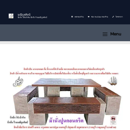
Skip
to
content
มณีกูลศิลป์
เพจของร้าน
ช่อง YouTube ของร้าน
โทรหาเรา
นึกถึง โต๊ะม้าหิน นึกถึง ร้านมณีกูลศิลป์
Menu