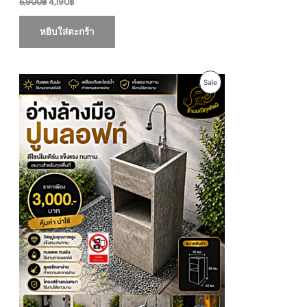
5,900
฿
4,190
฿
L
E
หยิบใส่ตะกร้า
O
C
P
Sale
r
u
i
r
R
g
r
i
e
O
n
n
a
t
D
l
p
p
r
U
r
i
i
c
c
e
C
e
i
w
s
T
a
:
s
2
O
:
,
3
7
N
,
0
9
0
S
0
฿
0
.
A
฿