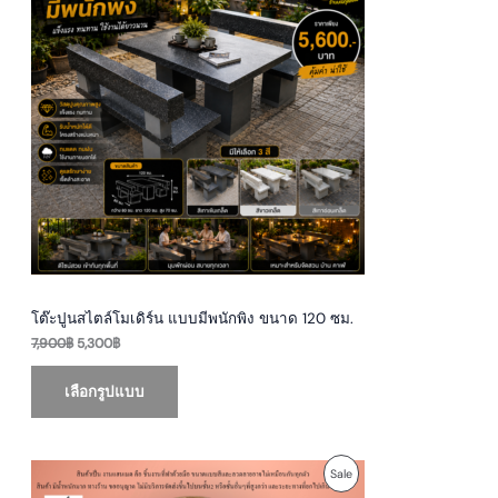
R
g
r
i
e
O
n
n
a
t
D
l
p
p
r
U
r
i
i
c
c
e
C
e
i
w
s
T
a
:
s
5
O
:
,
7
3
N
,
0
9
0
S
0
฿
0
.
โต๊ะปูนสไตล์โมเดิร์น แบบมีพนักพิง ขนาด 120 ซม.
A
฿
7,900
฿
5,300
฿
.
L
เลือกรูปแบบ
E
O
C
P
Sale
r
u