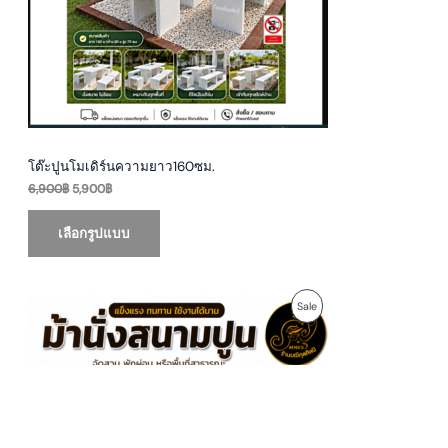
c
e
C
e
i
w
s
T
a
:
s
5
O
:
,
6
9
N
,
0
9
0
S
0
฿
0
.
A
฿
โต๊ะปูนโมเดิร์นความยาว160ซม.
.
6,900
฿
5,900
฿
L
E
เลือกรูปแบบ
P
P
Sale
r
i
R
c
e
O
r
a
D
n
g
U
e