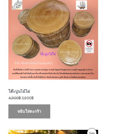
i
r
R
g
r
i
e
O
n
n
a
t
D
l
p
p
r
U
r
i
i
c
c
e
C
e
i
w
s
T
a
:
s
3
O
:
,
4
6
N
,
0
9
0
S
0
฿
0
.
A
฿
โต๊ะปูนไม้ไผ่
.
4,900
฿
3,600
฿
L
E
หยิบใส่ตะกร้า
O
C
P
Sale