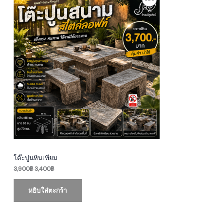
r
u
i
r
R
g
r
i
e
O
n
n
a
t
D
l
p
p
r
U
r
i
i
c
c
e
C
e
i
w
s
T
a
:
s
3
O
:
,
3
4
N
,
0
9
0
S
0
฿
0
.
A
฿
โต๊ะปูนหินเทียม
.
3,900
฿
3,400
฿
L
E
หยิบใส่ตะกร้า