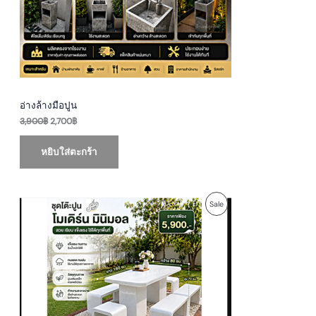
.
L
E
อ่างล้างมือปูน
3,900
฿
2,700
฿
หยิบใส่ตะกร้า
O
C
P
Sale
r
u
i
r
R
g
r
i
e
O
n
n
a
t
D
l
p
p
r
U
r
i
i
c