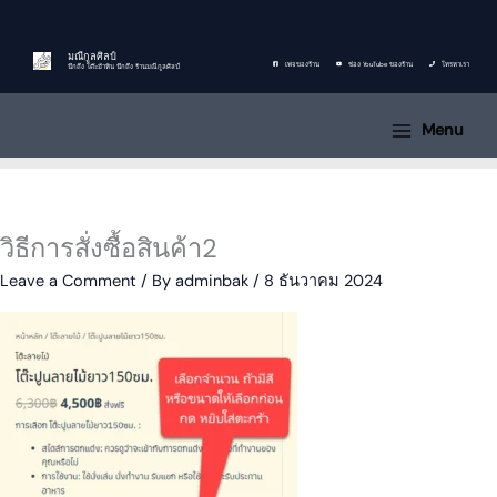
Skip
to
content
มณีกูลศิลป์
เพจของร้าน
ช่อง YouTube ของร้าน
โทรหาเรา
นึกถึง โต๊ะม้าหิน นึกถึง ร้านมณีกูลศิลป์
Menu
วิธีการสั่งซื้อสินค้า2
Leave a Comment
/ By
adminbak
/
8 ธันวาคม 2024