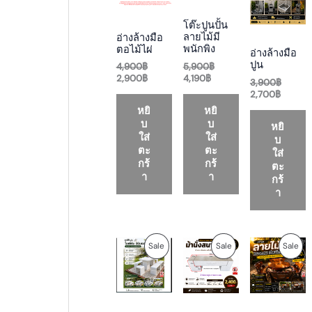
n
n
n
n
n
n
a
t
t
a
t
a
D
D
D
โต๊ะปูนปั้น
l
p
p
l
p
l
ลายไม้มี
อ่างล้างมือ
p
r
r
p
r
p
U
U
U
พนักพิง
ตอไม้ไผ่
อ่างล้างมือ
r
i
i
r
i
r
ปูน
i
c
c
i
c
i
5,900
฿
4,900
฿
C
C
C
c
e
e
c
e
c
4,190
฿
2,900
฿
3,900
฿
e
i
i
e
i
e
2,700
฿
T
T
T
w
s
s
w
s
w
หยิ
หยิ
a
:
:
a
:
a
O
O
O
บ
บ
s
2
4
s
2
s
หยิ
:
,
,
:
,
:
ใส่
ใส่
บ
N
N
N
4
9
1
5
7
3
ตะ
ตะ
ใส่
,
0
9
,
0
,
กร้
กร้
ตะ
S
S
S
9
0
0
9
0
9
า
า
กร้
0
฿
฿
0
฿
0
า
A
A
A
0
.
.
0
.
0
฿
฿
฿
L
L
L
.
.
.
E
E
E
O
C
P
C
O
P
P
P
Sale
Sale
Sale
r
u
r
u
r
i
r
i
r
i
R
R
R
g
r
c
r
g
i
e
e
e
i
O
O
O
n
n
r
n
n