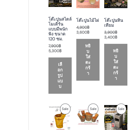
g
r
g
r
g
r
i
e
i
e
i
e
O
O
O
n
n
n
n
n
n
a
t
a
t
a
t
D
D
D
โต๊ะปูนสไตล์
โต๊ะปูนไม้ไผ่
โต๊ะปูนหิน
l
p
l
p
l
p
โมเดิร์น
เทียม
p
r
p
r
p
r
4,900
฿
แบบมีพนัก
U
U
U
r
i
r
i
r
i
3,600
฿
3,900
฿
พิง ขนาด
i
c
i
c
i
c
3,400
฿
120 ซม.
C
C
C
c
e
c
e
c
e
หยิ
7,900
฿
e
i
e
i
e
i
T
T
T
หยิ
บ
5,300
฿
w
s
w
s
w
s
บ
a
:
a
:
a
:
ใส่
O
O
O
s
5
s
3
s
3
ใส่
ตะ
เลื
:
,
:
,
:
,
ตะ
กร้
N
N
N
อก
7
3
4
6
3
4
กร้
า
รูป
,
0
,
0
,
0
า
S
S
S
แบ
9
0
9
0
9
0
0
฿
0
฿
0
฿
บ
A
A
A
0
.
0
.
0
.
฿
฿
฿
L
L
L
.
.
.
O
C
C
O
C
O
P
P
P
Sale
Sale
Sale
E
E
E
r
u
u
r
u
r
i
r
r
i
r
i
R
R
R
g
r
r
g
r
g
i
e
e
i
e
i
O
O
O