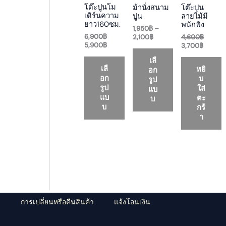
a
t
a
t
a
D
D
D
โต๊ะปูนโม
ม้านั่งสนาม
โต๊ะปูน
l
p
n
p
l
เดิร์นความ
ปูน
ลายไม้มี
p
r
g
r
p
U
U
U
ยาว160ซม.
พนักพิง
r
i
e
i
r
1,950
฿
–
i
c
:
c
i
6,900
฿
2,100
฿
4,600
฿
C
C
C
c
e
1
e
c
5,900
฿
3,700
฿
e
i
,
i
e
T
T
T
เลื
w
s
9
s
w
เลื
หยิ
อก
a
:
5
:
a
O
O
O
อก
บ
s
5
0
3
s
รูป
:
,
฿
,
:
รูป
ใส่
แบ
N
N
N
6
9
t
7
4
แบ
ตะ
บ
,
0
h
0
,
บ
กร้
S
S
S
9
0
r
0
6
า
0
฿
o
฿
0
A
A
A
0
.
u
.
0
฿
g
฿
L
L
L
.
h
.
2
E
E
E
,
1
0
0
฿
ว
การเปลี่ยนหรือคืนสินค้า
แจ้งโอนเงิน