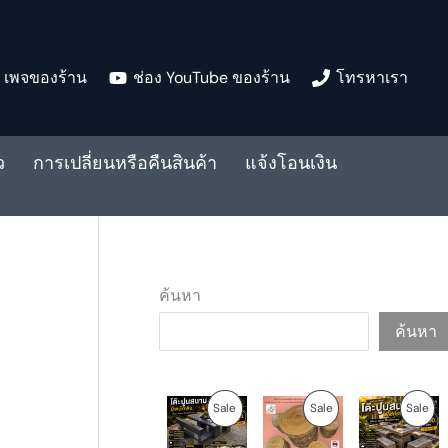
เพจของร้าน
ช่อง YouTube ของร้าน
โทรหาเรา
ว
การเปลี่ยนหรือคืนสินค้า
แจ้งโอนเงิน
ค้นหา
ค้นหา
O
C
O
C
O
C
P
P
P
Sale
Sale
Sale
r
u
r
u
r
u
i
r
i
r
i
r
R
R
R