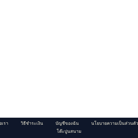
่อเรา
วิธีชำระเงิน
บัญชีของฉัน
นโยบายความเป็นส่วนตั
โต๊ะปูนสนาม