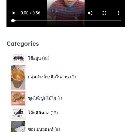
Categories
โต๊ะปูน
18
กลุ่มอ่างล้างมือในสวน
9
ชุดโต๊ะปูนไม้ไผ่
1
โต๊ะมินิมอล
16
ขอนปูนลอฟท์
8