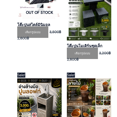
variants.
variants.
The
The
OUT OF STOCK
options
options
may
may
โต๊ะปูนสไตล์มินิมอล
be
be
3,500
฿
เลือกรูปแบบ
chosen
chosen
2,600
฿
on
on
โต๊ะปูนโมเดิร์นชุดเล็ก
the
the
product
product
3,200
฿
เลือกรูปแบบ
page
page
2,600
฿
Original
Current
Original
Current
Sale!
Sale!
price
price
price
price
was:
is:
was:
is:
3,900฿.
2,700฿.
4,900฿.
2,900฿.