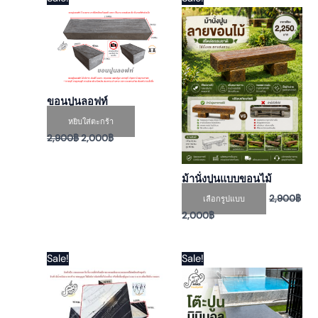
price
price
price
price
product
was:
is:
was:
is:
has
2,900฿.
2,000฿.
2,900฿.
2,000฿.
multiple
variants.
The
options
ขอนปูนลอฟท์
may
หยิบใส่ตะกร้า
be
2,900
฿
2,000
฿
chosen
on
ม้านั่งปูนแบบขอนไม้
the
2,900
฿
เลือกรูปแบบ
product
2,000
฿
page
Original
Current
Original
Current
This
This
Sale!
Sale!
price
price
price
price
product
product
was:
is:
was:
is:
has
has
3,500฿.
2,600฿.
3,200฿.
2,600฿.
multiple
multiple