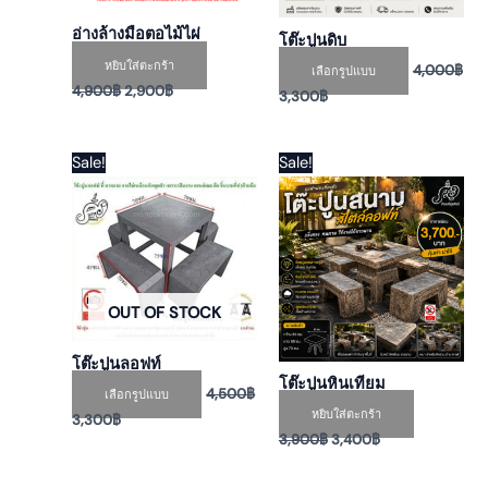
chosen
on
อ่างล้างมือตอไม้ไผ่
โต๊ะปูนดิบ
the
หยิบใส่ตะกร้า
4,000
฿
เลือกรูปแบบ
product
4,900
฿
2,900
฿
3,300
฿
page
Original
Current
Original
Current
This
Sale!
Sale!
price
price
price
price
product
was:
is:
was:
is:
has
4,500฿.
3,300฿.
3,900฿.
3,400฿.
multiple
variants.
The
OUT OF STOCK
options
may
โต๊ะปูนลอฟท์
be
โต๊ะปูนหินเทียม
4,500
฿
chosen
เลือกรูปแบบ
หยิบใส่ตะกร้า
3,300
฿
on
3,900
฿
3,400
฿
the
product