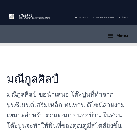
Skip
Sorted
1
8
9
1
1
1
8
8
1
9
to
by
8
สิ
สิ
สิ
6
6
สิ
สิ
สิ
สิ
content
price:
มณีกูลศิลป์
สิ
น
น
น
สิ
สิ
น
น
น
น
เพจของร้าน
ช่อง YouTube ของร้าน
โทรหาเรา
นึกถึง โต๊ะม้าหิน นึกถึง ร้านมณีกูลศิลป์
low
น
ค้
ค้
ค้
น
น
ค้
ค้
ค้
ค้
to
Menu
ค้
า
า
า
ค้
ค้
า
า
า
า
high
า
า
า
มณีกูลศิลป์
มณีกูลศิลป์ ขอนำเสนอ โต๊ะปูนที่ทำจาก
ปูนซีเมนต์เสริมเหล็ก ทนทาน ดีไซน์สวยงาม
เหมาะสำหรับ ตกแต่งภายนอกบ้าน ในสวน
โต๊ะปูนจะทำให้พื้นที่ของคุณดูมีสไตล์ยิ่งขึ้น