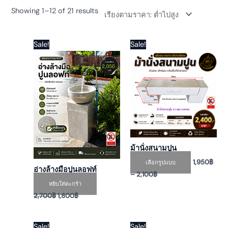
Showing 1–12 of 21 results
Original
Current
Price
This
Sale!
Sale!
price
price
range:
product
was:
is:
1,950฿
has
2,700฿.
1,800฿.
through
2,100฿
multiple
variants.
The
options
may
be
ม้านั่งสนามปูน
chosen
1,950
฿
เลือกรูปแบบ
on
อ่างล้างมือปูนลอฟท์
–
2,100
฿
the
หยิบใส่ตะกร้า
product
2,700
฿
1,800
฿
page
Original
Current
Original
Current
This
Sale!
Sale!