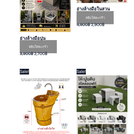
อ่างล้างมือในสวน
หยิบใส่ตะกร้า
4,900
฿
2,900
฿
อ่างล้างมือปูน
หยิบใส่ตะกร้า
3,900
฿
2,700
฿
Original
Current
Original
Current
This
Sale!
Sale!
price
price
price
price
product
was:
is:
was:
is:
has
4,900฿.
2,900฿.
4,000฿.
3,300฿.
multiple
variants.
The
options
may
be