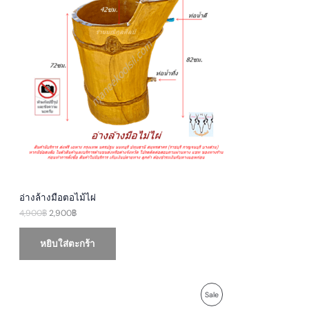
p
r
U
r
i
i
c
c
e
C
e
i
w
s
T
a
:
s
2
O
:
,
4
9
N
,
0
9
0
S
0
฿
0
.
A
฿
.
L
E
อ่างล้างมือตอไม้ไผ่
4,900
฿
2,900
฿
หยิบใส่ตะกร้า
O
C
P
Sale
r
u