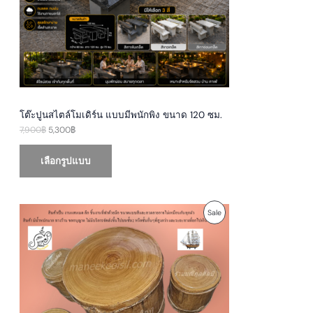
c
e
C
e
i
w
s
T
a
:
s
5
O
:
,
7
3
N
,
0
9
0
S
0
฿
0
.
โต๊ะปูนสไตล์โมเดิร์น แบบมีพนักพิง ขนาด 120 ซม.
A
฿
7,900
฿
5,300
฿
.
L
เลือกรูปแบบ
E
O
C
P
Sale
r
u
i
r
R
g
r
i
e
O
n
n
a
t
D
l
p
p
r
U
r
i