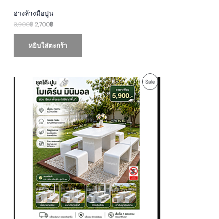
อ่างล้างมือปูน
3,900
฿
2,700
฿
หยิบใส่ตะกร้า
O
C
P
Sale
r
u
i
r
R
g
r
i
e
O
n
n
a
t
D
l
p
p
r
U
r
i
i
c
c
e
C
e
i
w
s
T
a
:
s
5
O
:
,
6
9
N
,
0
9
0