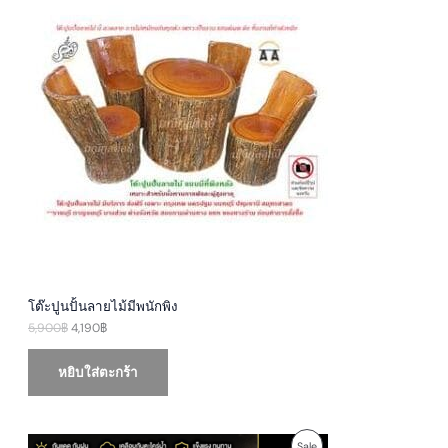
i
r
R
g
r
i
e
O
n
n
a
t
D
l
p
p
r
U
r
i
i
c
c
e
C
e
i
w
s
T
a
:
s
4
O
:
,
5
1
N
,
9
9
0
S
0
฿
0
.
A
฿
โต๊ะปูนปั้นลายไม้มีพนักพิง
.
5,900
฿
4,190
฿
L
E
หยิบใส่ตะกร้า
O
C
P
Sale