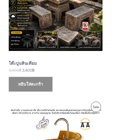
U
r
i
i
c
c
e
C
e
i
w
s
T
a
:
s
3
O
:
,
3
4
N
,
0
9
0
S
0
฿
0
.
A
฿
โต๊ะปูนหินเทียม
.
3,900
฿
3,400
฿
L
E
หยิบใส่ตะกร้า
O
C
P
Sale
r
u
i
r
R
g
r
i
e
O
n
n
a
t
D
l
p