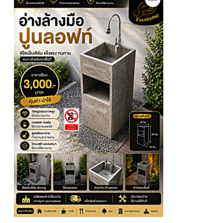
r
u
i
r
R
g
r
i
e
O
n
n
a
t
D
l
p
p
r
U
r
i
i
c
c
e
C
e
i
w
s
T
a
:
s
2
O
:
,
3
7
N
,
0
9
0
S
0
฿
0
.
A
฿
.
L
E