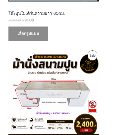
S
0
฿
0
.
A
฿
โต๊ะปูนโมเดิร์นความยาว160ซม.
.
6,900
฿
5,900
฿
L
E
เลือกรูปแบบ
P
P
Sale
r
i
R
c
e
O
r
a
D
n
g
U
e
:
1
C
,
9
T
5
0
O
฿
t
N