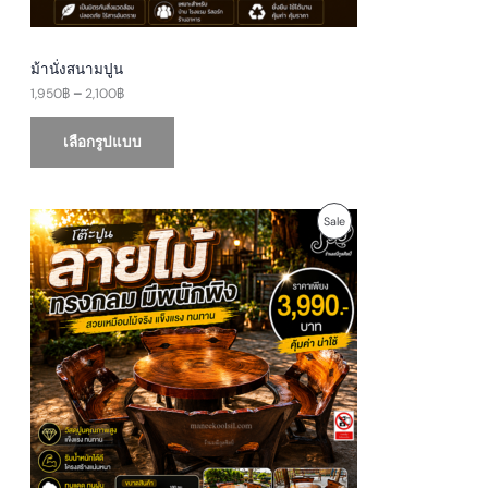
h
r
S
o
u
A
g
ม้านั่งสนามปูน
h
1,950
฿
–
2,100
฿
L
2
,
E
1
เลือกรูปแบบ
0
0
฿
O
C
P
Sale
r
u
i
r
R
g
r
i
e
O
n
n
a
t
D
l
p
p
r
U
r
i
i
c
c
e
C
e
i
w
s
T
a
:
s
3
O
:
,