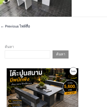
←
Previous ไฟล์สื่อ
ค้นหา
ค้นหา
O
C
P
Sale
r
u
i
r
R
g
r
i
e
O
n
n
a
t
D
l
p
p
r
U
r
i
i
c