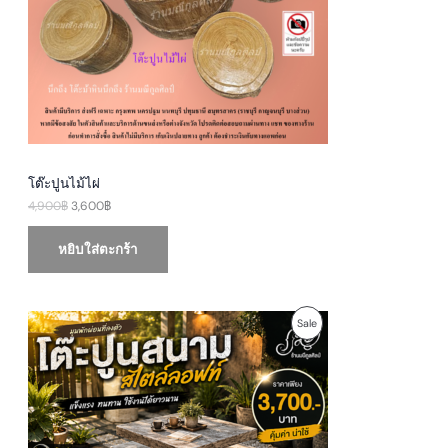
i
c
c
e
C
e
i
w
s
T
a
:
s
3
O
:
,
4
6
N
,
0
9
0
S
0
฿
0
.
A
฿
โต๊ะปูนไม้ไผ่
.
4,900
฿
3,600
฿
L
E
หยิบใส่ตะกร้า
O
C
P
Sale
r
u
i
r
R
g
r
i
e
O
n
n
a
t
D
l
p
p
r