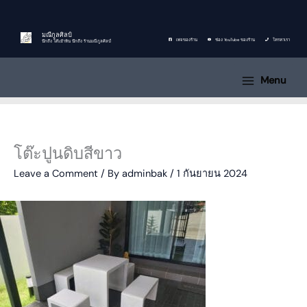
Skip
to
content
มณีกูลศิลป์
เพจของร้าน
ช่อง YouTube ของร้าน
โทรหาเรา
นึกถึง โต๊ะม้าหิน นึกถึง ร้านมณีกูลศิลป์
Menu
โต๊ะปูนดิบสีขาว
Leave a Comment
/ By
adminbak
/
1 กันยายน 2024