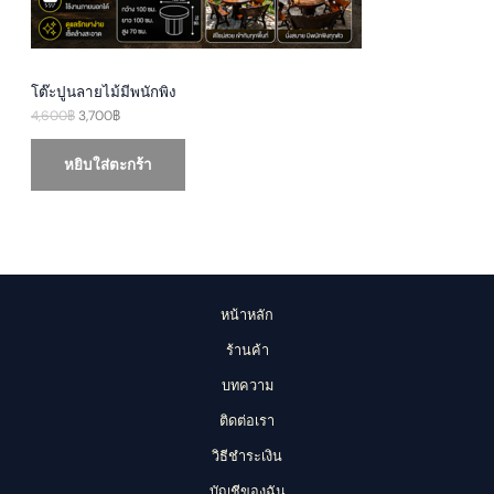
4
7
N
,
0
6
0
S
0
฿
0
.
A
฿
โต๊ะปูนลายไม้มีพนักพิง
.
4,600
฿
3,700
฿
L
E
หยิบใส่ตะกร้า
หน้าหลัก
ร้านค้า
บทความ
ติดต่อเรา
วิธีชำระเงิน
บัญชีของฉัน