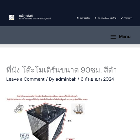
Skip
to
content
มณีกูลศิลป์
เพจของร้าน
ช่อง YouTube ของร้าน
โทรหาเรา
นึกถึง โต๊ะม้าหิน นึกถึง ร้านมณีกูลศิลป์
Menu
ที่นั่ง โต๊ะโมเดิร์นขนาด 90ซม. สีดำ
Leave a Comment
/ By
adminbak
/
6 กันยายน 2024