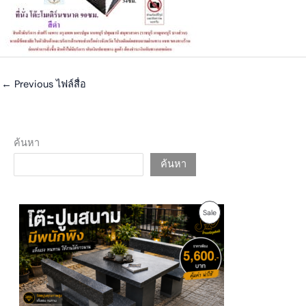
←
Previous ไฟล์สื่อ
ค้นหา
ค้นหา
O
C
P
Sale
r
u
i
r
R
g
r
i
e
O
n
n
a
t
D
l
p
p
r
U
r
i