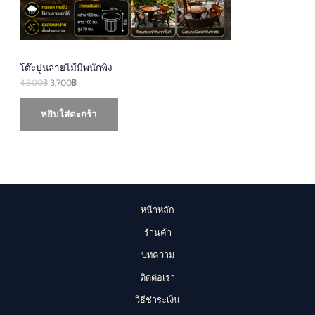
:
,
4
7
N
,
0
6
0
S
0
฿
0
.
A
฿
โต๊ะปูนลายไม้มีพนักพิง
.
4,600
฿
3,700
฿
L
E
หยิบใส่ตะกร้า
หน้าหลัก
ร้านค้า
บทความ
ติดต่อเรา
วิธีชำระเงิน