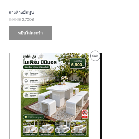
อ่างล้างมือปูน
3,900
฿
2,700
฿
หยิบใส่ตะกร้า
O
C
P
Sale
r
u
i
r
R
g
r
i
e
O
n
n
a
t
D
l
p
p
r
U
r
i
i
c
c
e
C
e
i
w
s
T
a
:
s
5
O
:
,
6
9
N
,
0