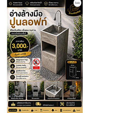
O
C
P
Sale
r
u
i
r
R
g
r
i
e
O
n
n
a
t
D
l
p
p
r
U
r
i
i
c
c
e
C
e
i
w
s
T
a
:
s
2
O
:
,
3
7
N
,
0
9
0
S
0
฿
0
.
A
฿
.
L
E