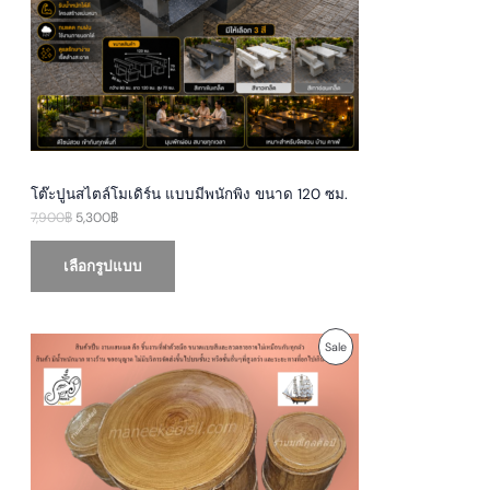
i
c
c
e
C
e
i
w
s
T
a
:
s
5
O
:
,
7
3
N
,
0
9
0
S
0
฿
0
.
โต๊ะปูนสไตล์โมเดิร์น แบบมีพนักพิง ขนาด 120 ซม.
A
฿
7,900
฿
5,300
฿
.
L
เลือกรูปแบบ
E
O
C
P
Sale
r
u
i
r
R
g
r
i
e
O
n
n
a
t
D
l
p
p
r
U
r
i