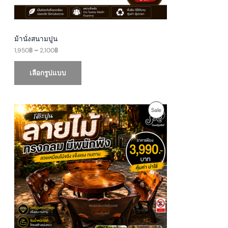
N
h
r
S
o
u
A
g
ม้านั่งสนามปูน
h
1,950
฿
–
2,100
฿
L
2
,
E
1
เลือกรูปแบบ
0
0
฿
O
C
P
Sale
r
u
i
r
R
g
r
i
e
O
n
n
a
t
D
l
p
p
r
U
r
i
i
c
c
e
C
e
i
w
s
T
a
:
s
3
O