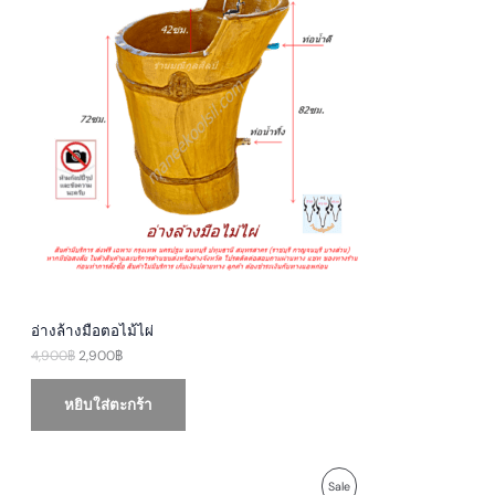
D
l
p
p
r
U
r
i
i
c
c
e
C
e
i
w
s
T
a
:
s
2
O
:
,
4
9
N
,
0
9
0
S
0
฿
0
.
A
฿
.
L
E
อ่างล้างมือตอไม้ไผ่
4,900
฿
2,900
฿
หยิบใส่ตะกร้า
O
C
P
Sale