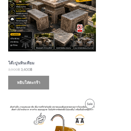
p
r
U
r
i
i
c
c
e
C
e
i
w
s
T
a
:
s
3
O
:
,
3
4
N
,
0
9
0
S
0
฿
0
.
A
฿
โต๊ะปูนหินเทียม
.
3,900
฿
3,400
฿
L
E
หยิบใส่ตะกร้า
O
C
P
Sale
r
u
i
r
R
g
r
i
e
O
n
n
a
t