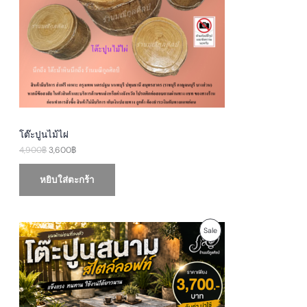
i
c
c
e
C
e
i
w
s
T
a
:
s
3
O
:
,
4
6
N
,
0
9
0
S
0
฿
0
.
A
฿
โต๊ะปูนไม้ไผ่
.
4,900
฿
3,600
฿
L
E
หยิบใส่ตะกร้า
O
C
P
Sale
r
u
i
r
R
g
r
i
e
O
n
n
a
t
D
l
p