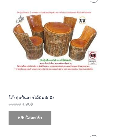
r
u
i
r
R
g
r
i
e
O
n
n
a
t
D
l
p
p
r
U
r
i
i
c
c
e
C
e
i
w
s
T
a
:
s
4
O
:
,
5
1
N
,
9
9
0
S
0
฿
0
.
A
฿
โต๊ะปูนปั้นลายไม้มีพนักพิง
.
5,900
฿
4,190
฿
L
E
หยิบใส่ตะกร้า