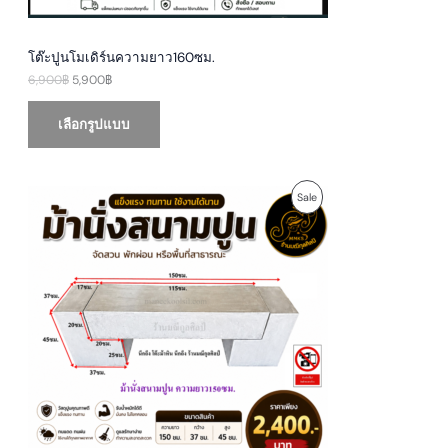
9
0
S
0
฿
0
.
A
฿
โต๊ะปูนโมเดิร์นความยาว160ซม.
.
6,900
฿
5,900
฿
L
E
เลือกรูปแบบ
P
P
Sale
r
i
R
c
e
O
r
a
D
n
g
U
e
:
1
C
,
9
T
5
0
O
฿
t