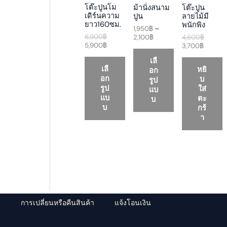
a
t
a
t
a
D
D
D
โต๊ะปูนโม
ม้านั่งสนาม
โต๊ะปูน
l
p
n
p
l
เดิร์นความ
ปูน
ลายไม้มี
p
r
g
r
p
U
U
U
ยาว160ซม.
พนักพิง
r
i
e
i
r
1,950
฿
–
i
c
:
c
i
6,900
฿
2,100
฿
4,600
฿
C
C
C
c
e
1
e
c
5,900
฿
3,700
฿
e
i
,
i
e
T
T
T
เลื
w
s
9
s
w
เลื
หยิ
อก
a
:
5
:
a
O
O
O
อก
บ
s
5
0
3
s
รูป
:
,
฿
,
:
รูป
ใส่
แบ
N
N
N
6
9
t
7
4
แบ
ตะ
บ
,
0
h
0
,
บ
กร้
S
S
S
9
0
r
0
6
า
0
฿
o
฿
0
A
A
A
0
.
u
.
0
฿
g
฿
L
L
L
.
h
.
2
E
E
E
,
1
0
0
฿
ว
การเปลี่ยนหรือคืนสินค้า
แจ้งโอนเงิน