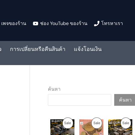
เพจของร้าน
ช่อง YouTube ของร้าน
โทรหาเรา
ว
การเปลี่ยนหรือคืนสินค้า
แจ้งโอนเงิน
ค้นหา
ค้นหา
O
C
O
C
O
C
P
P
P
Sale
Sale
Sale
r
u
r
u
r
u
i
r
i
r
i
r
R
R
R