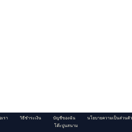
่อเรา
วิธีชำระเงิน
บัญชีของฉัน
นโยบายความเป็นส่วนตั
โต๊ะปูนสนาม