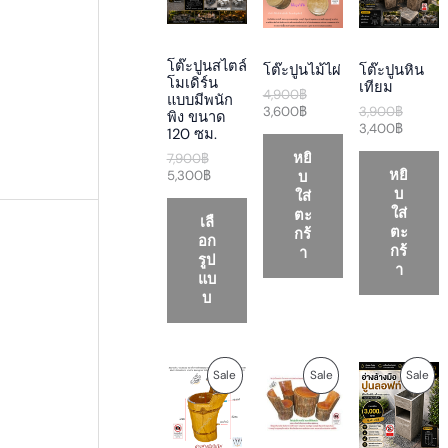
g
r
g
r
g
r
i
e
i
e
i
e
O
O
O
n
n
n
n
n
n
a
t
a
t
a
t
D
D
D
โต๊ะปูนสไตล์
โต๊ะปูนไม้ไผ่
โต๊ะปูนหิน
l
p
l
p
l
p
โมเดิร์น
เทียม
p
r
p
r
p
r
4,900
฿
แบบมีพนัก
U
U
U
r
i
r
i
r
i
3,600
฿
3,900
฿
พิง ขนาด
i
c
i
c
i
c
3,400
฿
120 ซม.
C
C
C
c
e
c
e
c
e
หยิ
7,900
฿
e
i
e
i
e
i
T
T
T
หยิ
บ
5,300
฿
w
s
w
s
w
s
บ
a
:
a
:
a
:
ใส่
O
O
O
s
5
s
3
s
3
ใส่
ตะ
เลื
:
,
:
,
:
,
ตะ
กร้
N
N
N
อก
7
3
4
6
3
4
กร้
า
รูป
,
0
,
0
,
0
า
S
S
S
แบ
9
0
9
0
9
0
0
฿
0
฿
0
฿
บ
A
A
A
0
.
0
.
0
.
฿
฿
฿
L
L
L
.
.
.
O
C
C
O
C
O
P
P
P
Sale
Sale
Sale
E
E
E
r
u
u
r
u
r
i
r
r
i
r
i
R
R
R
g
r
r
g
r
g
i
e
e
i
e
i
O
O
O