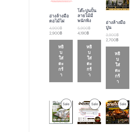
n
n
n
n
n
n
a
t
t
a
t
a
D
D
D
โต๊ะปูนปั้น
l
p
p
l
p
l
ลายไม้มี
อ่างล้างมือ
p
r
r
p
r
p
U
U
U
พนักพิง
ตอไม้ไผ่
อ่างล้างมือ
r
i
i
r
i
r
ปูน
i
c
c
i
c
i
5,900
฿
4,900
฿
C
C
C
c
e
e
c
e
c
4,190
฿
2,900
฿
3,900
฿
e
i
i
e
i
e
2,700
฿
T
T
T
w
s
s
w
s
w
หยิ
หยิ
a
:
:
a
:
a
O
O
O
บ
บ
s
2
4
s
2
s
หยิ
:
,
,
:
,
:
ใส่
ใส่
บ
N
N
N
4
9
1
5
7
3
ตะ
ตะ
ใส่
,
0
9
,
0
,
กร้
กร้
ตะ
S
S
S
9
0
0
9
0
9
า
า
กร้
0
฿
฿
0
฿
0
า
A
A
A
0
.
.
0
.
0
฿
฿
฿
L
L
L
.
.
.
E
E
E
O
C
P
C
O
P
P
P
Sale
Sale
Sale
r
u
r
u
r
i
r
i
r
i
R
R
R
g
r
c
r
g
i
e
e
e
i
O
O
O
n
n
r
n
n