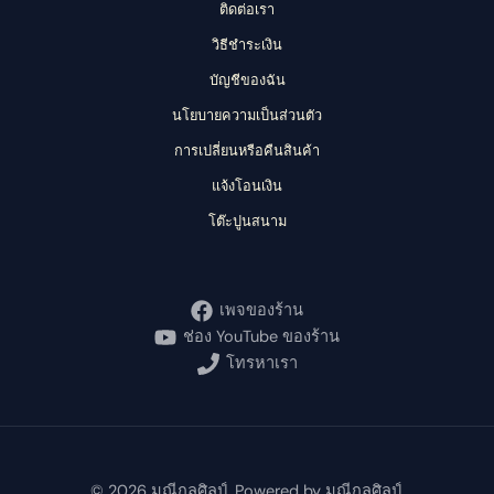
ติดต่อเรา
วิธีชำระเงิน
บัญชีของฉัน
นโยบายความเป็นส่วนตัว
การเปลี่ยนหรือคืนสินค้า
แจ้งโอนเงิน
โต๊ะปูนสนาม
เพจของร้าน
ช่อง YouTube ของร้าน
โทรหาเรา
© 2026 มณีกูลศิลป์. Powered by มณีกูลศิลป์.