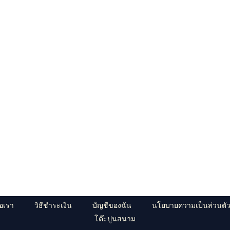
่อเรา
วิธีชำระเงิน
บัญชีของฉัน
นโยบายความเป็นส่วนตั
โต๊ะปูนสนาม