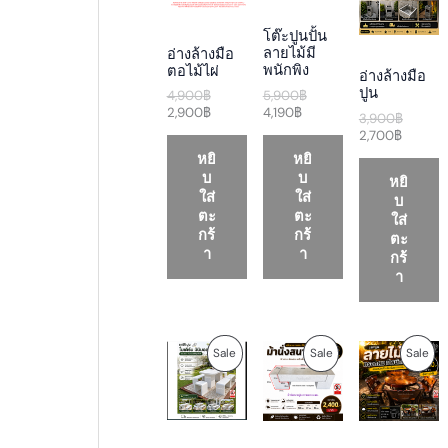
n
n
n
n
n
n
a
t
t
a
t
a
D
D
D
โต๊ะปูนปั้น
l
p
p
l
p
l
ลายไม้มี
อ่างล้างมือ
p
r
r
p
r
p
U
U
U
พนักพิง
ตอไม้ไผ่
อ่างล้างมือ
r
i
i
r
i
r
ปูน
i
c
c
i
c
i
5,900
฿
4,900
฿
C
C
C
c
e
e
c
e
c
4,190
฿
2,900
฿
3,900
฿
e
i
i
e
i
e
2,700
฿
T
T
T
w
s
s
w
s
w
หยิ
หยิ
a
:
:
a
:
a
O
O
O
บ
บ
s
2
4
s
2
s
หยิ
:
,
,
:
,
:
ใส่
ใส่
บ
N
N
N
4
9
1
5
7
3
ตะ
ตะ
ใส่
,
0
9
,
0
,
กร้
กร้
ตะ
S
S
S
9
0
0
9
0
9
า
า
กร้
0
฿
฿
0
฿
0
า
A
A
A
0
.
.
0
.
0
฿
฿
฿
L
L
L
.
.
.
E
E
E
O
C
P
C
O
P
P
P
Sale
Sale
Sale
r
u
r
u
r
i
r
i
r
i
R
R
R
g
r
c
r
g
i
e
e
e
i
O
O
O
n
n
r
n
n