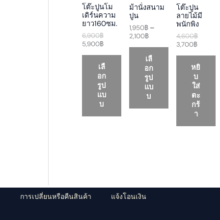
a
t
a
t
a
D
D
D
โต๊ะปูนโม
ม้านั่งสนาม
โต๊ะปูน
l
p
n
p
l
เดิร์นความ
ปูน
ลายไม้มี
p
r
g
r
p
U
U
U
ยาว160ซม.
พนักพิง
r
i
e
i
r
1,950
฿
–
i
c
:
c
i
6,900
฿
2,100
฿
4,600
฿
C
C
C
c
e
1
e
c
5,900
฿
3,700
฿
e
i
,
i
e
T
T
T
เลื
w
s
9
s
w
เลื
หยิ
อก
a
:
5
:
a
O
O
O
อก
บ
s
5
0
3
s
รูป
:
,
฿
,
:
รูป
ใส่
แบ
N
N
N
6
9
t
7
4
แบ
ตะ
บ
,
0
h
0
,
บ
กร้
S
S
S
9
0
r
0
6
า
0
฿
o
฿
0
A
A
A
0
.
u
.
0
฿
g
฿
L
L
L
.
h
.
2
E
E
E
,
1
0
0
฿
ว
การเปลี่ยนหรือคืนสินค้า
แจ้งโอนเงิน