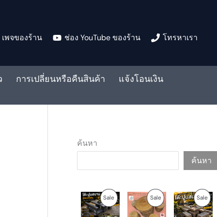
เพจของร้าน
ช่อง YouTube ของร้าน
โทรหาเรา
ว
การเปลี่ยนหรือคืนสินค้า
แจ้งโอนเงิน
ค้นหา
ค้นหา
O
C
O
C
O
C
P
P
P
Sale
Sale
Sale
r
u
r
u
r
u
i
r
i
r
i
r
R
R
R