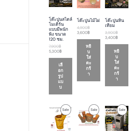
g
r
g
r
g
r
i
e
i
e
i
e
O
O
O
n
n
n
n
n
n
a
t
a
t
a
t
D
D
D
โต๊ะปูนสไตล์
โต๊ะปูนไม้ไผ่
โต๊ะปูนหิน
l
p
l
p
l
p
โมเดิร์น
เทียม
p
r
p
r
p
r
4,900
฿
แบบมีพนัก
U
U
U
r
i
r
i
r
i
3,600
฿
3,900
฿
พิง ขนาด
i
c
i
c
i
c
3,400
฿
120 ซม.
C
C
C
c
e
c
e
c
e
หยิ
7,900
฿
e
i
e
i
e
i
T
T
T
หยิ
บ
5,300
฿
w
s
w
s
w
s
บ
a
:
a
:
a
:
ใส่
O
O
O
s
5
s
3
s
3
ใส่
ตะ
เลื
:
,
:
,
:
,
ตะ
กร้
N
N
N
อก
7
3
4
6
3
4
กร้
า
รูป
,
0
,
0
,
0
า
S
S
S
แบ
9
0
9
0
9
0
0
฿
0
฿
0
฿
บ
A
A
A
0
.
0
.
0
.
฿
฿
฿
L
L
L
.
.
.
O
C
C
O
C
O
P
P
P
Sale
Sale
Sale
E
E
E
r
u
u
r
u
r
i
r
r
i
r
i
R
R
R
g
r
r
g
r
g
i
e
e
i
e
i
O
O
O