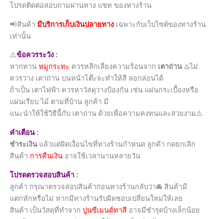
โปรดติดต่อสอบถามผ่านทาง แชท ของทางร้าน
📢สินค้า
มีบริการเก็บเงินปลายทาง
เฉพาะกับเว็บไซต์ของทางร้าน
เท่านั้น
⚠️
ข้อควรระวัง
:
หากทาน
หมูกระทะ
ควรหลีกเลี่ยงความร้อนจาก
เตาถ่าน
♨️ไม่
ควรวาง เตาถ่าน บนหน้าโต๊ะจะทำให้สี ลอกล่อนได้
ถ้าเป็น เตาไฟฟ้า ควรหาวัสดุวางป้องกัน เช่น แผ่นกระเบื้องหรือ
แผ่นเรียบ ไม้ ตามที่บ้าน ลูกค้า มี
แนะนำให้ใช้วิธีนี้กับ เตาถ่าน ด้วยเพื่อความคงทนและสวยงาม⚠️
คำเตือน
:
ชำระเงิน
แล้วแต่ผิดเงื่อนไขที่ทางร้านกำหนด ลูกค้า กดยกเลิก
สินค้า
การคืนเงิน
อาจใช้เวลานานหลายวัน
โปรดตรวจสอบสินค้า
:
ลูกค้า กรุณาตรวจสอบสินค้าก่อนทางร้านกลับว่า🚘 สินค้ามี
แตกหักหรือไม่ หากมีทางร้านรับผิดชอบเปลี่ยนใหม่ให้เลย
สินค้า เป็นวัสดุที่ทำจาก
ปูนซีเมนต์ทาสี
อาจมีชำรุดบ้างเล็กน้อย