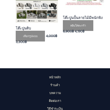
options
may
be
โต๊ะปูนปั้นลายไม้มีพนักพิง
chosen
on
หยิบใส่ตะกร้า
โต๊ะปูนดิบ
the
5,900
฿
4,190
฿
4,000
฿
เลือกรูปแบบ
product
3,300
฿
page
หน้าหลัก
ร้านค้า
บทความ
ติดต่อเรา
วิธีชำระเงิน