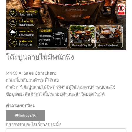
โต๊ะปูนลายไม้มีพนักพิง
MNKS AI Sales Consultant
ถามเกี่ยวกับสินค้ารุ่นนี้ได้เลย
กำลังดู “โต๊ะปูนลายไม้มีพนักพิง” อยู่ใช่ไหมครับ? ระบบจะใช้
ข้อมูลของสินค้าหน้านี้ประกอบคำแนะนำโดยอัตโนมัติ
คำถามยอดนิยม
🚚
จัดส่งอย่างไร
อยากทราบอะไรเกี่ยวกับรุ่นนี้?