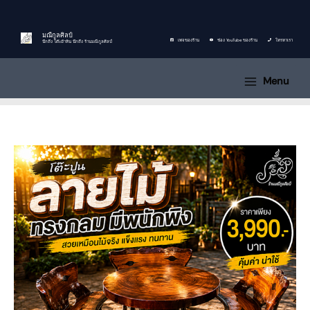
Skip
จำนวน
Original
Current
to
โต๊ะ
price
price
content
ปูน
was:
is:
มณีกูลศิลป์
เพจของร้าน
ช่อง YouTube ของร้าน
โทรหาเรา
นึกถึง โต๊ะม้าหิน นึกถึง ร้านมณีกูลศิลป์
ลายไม้
4,600฿.
3,700฿.
มี
Menu
พนัก
พิง
ชิ้น