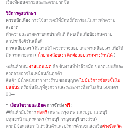
เรื่องที่ผ่อนคลายและสะดวกมากขึ้น
วิธีการดูแลรักษา
ควรหลีกเลี่ยง
การใช้สารเคมีที่มีฤทธิ์กัดกร่อนในการทำความ
สะอาด
ทำความสะอาดคราบสกปรกทันที ที่พบเห็นเพื่อป้องกันคราบ
สกปรกฝังตัวในเนื้อสี
การเคลือบเงา
โต๊ะลายไม้ ควรตรวจสอบ และทาเคลือบเงา เพื่อให้
มีความสวยงาม (
น้ำยาเคลือบเงา ติดต่อสอบถามทางร้านได้
)
📣สินค้าเป็น
งานแฮนเมด
คือ ชิ้นงานที่ทำด้วยมือ ขนาดแบบสีและ
ลวดลายอาจไม่เหมือนกันทุกตัว
สินค้า มีน้ำหนักมาก ทางร้าน ขออนุญาต
ไม่มีบริการจัดส่งขึ้นไป
บนชั้น2
หรือชั้นอื่นๆที่สูงกว่า และระยะทางที่ยกไปเกิน 50เมตร
🚶‍♂️‍➡️
*
เงื่อนไขรายละเอียด
การจัดส่ง
ฟรี
:
🚚สินค้ามีบริการ
ส่งฟรี
เฉพาะ กรุงเทพ นครปฐม นนทบุรี
ปทุมธานี สมุทรสาคร (ราชบุรี กาญจนบุรี บางส่วน)
หากมีข้อสงสัย❓ ในตัวสินค้าและบริการด้านขนส่งหรือ
ต่างจังหวัด