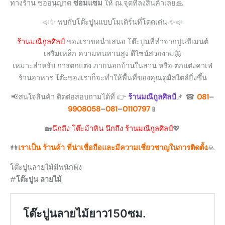
ทางร้าน ขออนุญาต
ซ่อมแซม
ให้ ณ.จุดที่ลงสินค้าเลย🙏
📣✨ พบกับโต๊ะปูนแบบโมเดิร์นที่โดดเด่น ✨📣
ร้านมณีกูลศิลป์
ของเราขอนำเสนอ โต๊ะปูนที่ทำจากปูนซีเมนต์
เสริมเหล็ก ความทนทานสูง ดีไซน์สวยงาม🦋
เหมาะสำหรับ การตกแต่ง ภายนอกบ้านในสวน หรือ ตกแต่งคาเฟ่
ร้านอาหาร โต๊ะของเราก็จะทำให้พื้นที่ของคุณดูมีสไตล์ยิ่งขึ้น
📢สนใจสินค้า ติดต่อสอบถามได้ที่ 👉
ร้านมณีกูลศิลป์
📌 ☎
081
–
9908058
–
081
–
0110797
📱
🏡
นึกถึง โต๊ะม้าหิน นึกถึง ร้านมณีกูลศิลป์
💖
👭
เราเป็น ร้านค้า ที่น่าเชื่อถือและมีความเชี่ยวชาญในการติดตั้ง
🙏
โต๊ะปูนลายไม้มีพนักพิง
#
โต๊ะปูน ลายไม้