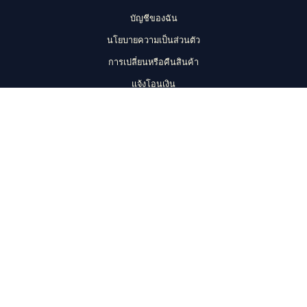
บัญชีของฉัน
นโยบายความเป็นส่วนตัว
การเปลี่ยนหรือคืนสินค้า
แจ้งโอนเงิน
จำนวน
-
โต๊ะปูนสนาม
โต๊ะ
ปูน
หยิบใส่ตะกร้า
ลายไม้
+
มี
เพจของร้าน
พนัก
ช่อง YouTube ของร้าน
พิง
โทรหาเรา
ชิ้น
© 2026 มณีกูลศิลป์. Powered by มณีกูลศิลป์.