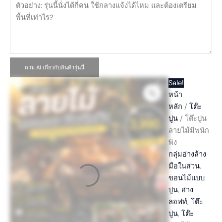
ถาม AI เกี่ยวกับสินค้ารุ่นนี้
Sale!
หน้า
หลัก
/
โต๊ะ
ปูน
/ โต๊ะปูน
ลายไม้มีพนัก
พิง
กลุ่มอ่างล้าง
มือในสวน
,
ขอนไม้แบบ
ปูน
,
อ่าง
ลอฟท์
,
โต๊ะ
ปูน
,
โต๊ะ