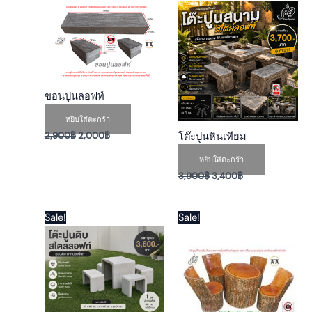
price
price
price
price
was:
is:
was:
is:
2,900฿.
2,000฿.
3,900฿.
3,400฿.
ขอนปูนลอฟท์
หยิบใส่ตะกร้า
2,900
฿
2,000
฿
โต๊ะปูนหินเทียม
หยิบใส่ตะกร้า
3,900
฿
3,400
฿
Original
Current
Original
Current
This
Sale!
Sale!
price
price
price
price
product
was:
is:
was:
is:
has
4,000฿.
3,300฿.
5,900฿.
4,190฿.
multiple
variants.
The