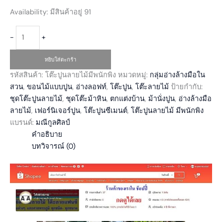
Availability:
มีสินค้าอยู่ 91
-
+
หยิบใส่ตะกร้า
รหัสสินค้า:
โต๊ะปูนลายไม้มีพนักพิง
หมวดหมู่:
กลุ่มอ่างล้างมือใน
สวน
,
ขอนไม้แบบปูน
,
อ่างลอฟท์
,
โต๊ะปูน
,
โต๊ะลายไม้
ป้ายกำกับ:
ชุดโต๊ะปูนลายไม้
,
ชุดโต๊ะม้าหิน
,
ตกแต่งบ้าน
,
ม้านั่งปูน
,
อ่างล้างมือ
ลายไม้
,
เฟอร์นิเจอร์ปูน
,
โต๊ะปูนซีเมนต์
,
โต๊ะปูนลายไม้ มีพนักพิง
แบรนด์:
มณีกูลศิลป์
คำอธิบาย
บทวิจารณ์ (0)