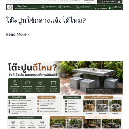
โต๊ะปูนใช้กลางแจ้งได้ไหม?
Read More »
โต๊ะ
ปูน
ดี
ไหม