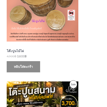
p
r
U
r
i
i
c
c
e
C
e
i
w
s
T
a
:
s
3
O
:
,
4
6
N
,
0
9
0
S
0
฿
0
.
A
฿
โต๊ะปูนไม้ไผ่
.
4,900
฿
3,600
฿
L
E
หยิบใส่ตะกร้า
O
C
P
Sale
r
u
i
r
R
g
r
i
e
O
n
n
a
t