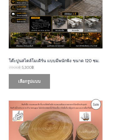
U
r
i
i
c
c
e
C
e
i
w
s
T
a
:
s
5
O
:
,
7
3
N
,
0
9
0
S
0
฿
0
.
โต๊ะปูนสไตล์โมเดิร์น แบบมีพนักพิง ขนาด 120 ซม.
A
฿
7,900
฿
5,300
฿
.
L
เลือกรูปแบบ
E
O
C
P
Sale
r
u
i
r
R
g
r
i
e
O
n
n
a
t
D
l
p