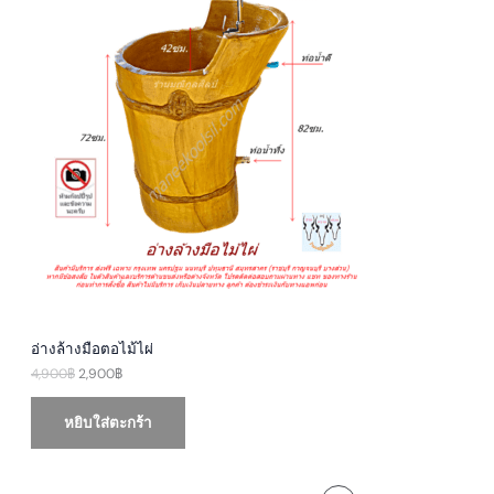
a
t
D
l
p
p
r
U
r
i
i
c
c
e
C
e
i
w
s
T
a
:
s
2
O
:
,
4
9
N
,
0
9
0
S
0
฿
0
.
A
฿
.
L
E
อ่างล้างมือตอไม้ไผ่
4,900
฿
2,900
฿
หยิบใส่ตะกร้า