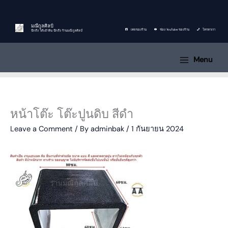
Skip
to
content
มณีกูลศิลป์
เพจของร้าน
ช่อง YouTube ของร้าน
โทรหาเรา
นึกถึง โต๊ะม้าหิน นึกถึง ร้านมณีกูลศิลป์
Menu
หน้าโต๊ะ โต๊ะปูนดิบ สีดำ
Leave a Comment
/ By
adminbak
/
1 กันยายน 2024