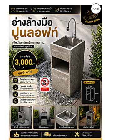
O
C
P
Sale
r
u
i
r
R
g
r
i
e
O
n
n
a
t
D
l
p
p
r
U
r
i
i
c
c
e
C
e
i
w
s
T
a
:
s
2
O
:
,
3
7
N
,
0
9
0
S
0
฿
0
.
A
฿
.
L
E