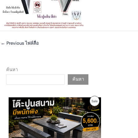
←
Previous ไฟล์สื่อ
ค้นหา
ค้นหา
O
C
P
Sale
r
u
i
r
R
g
r
i
e
O
n
n
a
t
D
l
p
p
r