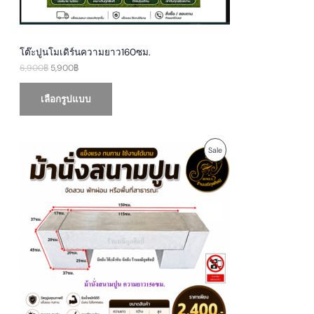
N
,
0
9
0
S
0
฿
0
.
A
฿
โต๊ะปูนโมเดิร์นความยาว160ซม.
.
6,900
฿
5,900
฿
L
E
เลือกรูปแบบ
P
P
Sale
r
i
R
c
e
O
r
a
D
n
g
U
e
:
1
C
,
9
T
5
0
O