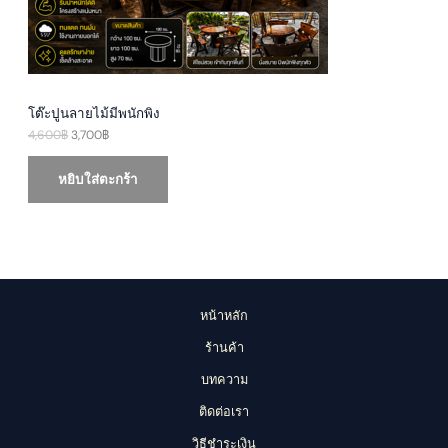
s
3
O
:
,
4
7
N
,
0
6
0
S
0
฿
0
.
A
฿
โต๊ะปูนลายไม้มีพนักพิง
.
4,600
฿
3,700
฿
L
E
หยิบใส่ตะกร้า
หน้าหลัก
ร้านค้า
บทความ
ติดต่อเรา
วิธีชำระเงิน