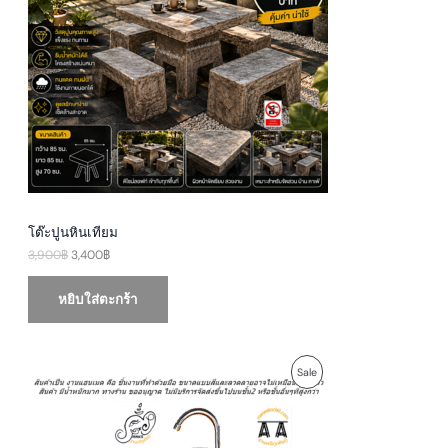
D
l
p
p
r
U
r
i
i
c
c
e
C
e
i
w
s
T
a
:
s
3
O
:
,
3
4
N
,
0
9
0
S
0
฿
0
.
A
฿
โต๊ะปูนหินเทียม
.
3,900
฿
3,400
฿
L
E
หยิบใส่ตะกร้า
O
C
P
Sale
r
u
i
r
R
g
r
i
e
O
n
n