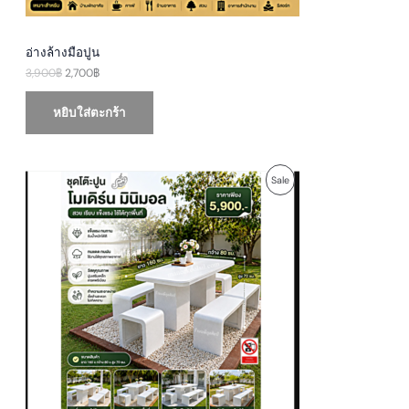
อ่างล้างมือปูน
3,900
฿
2,700
฿
หยิบใส่ตะกร้า
O
C
P
Sale
r
u
i
r
R
g
r
i
e
O
n
n
a
t
D
l
p
p
r
U
r
i
i
c
c
e
C
e
i
w
s
T
a
:
s
5
O
:
,
6
9