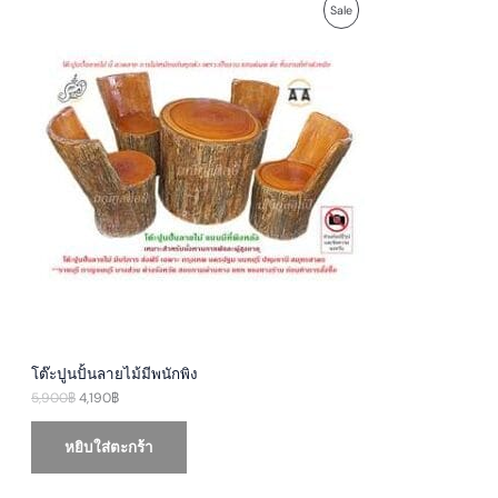
O
C
P
Sale
r
u
i
r
R
g
r
i
e
O
n
n
a
t
D
l
p
p
r
U
r
i
i
c
c
e
C
e
i
w
s
T
a
:
s
4
O
:
,
5
1
N
,
9
9
0
S
0
฿
0
.
A
฿
โต๊ะปูนปั้นลายไม้มีพนักพิง
.
5,900
฿
4,190
฿
L
E
หยิบใส่ตะกร้า