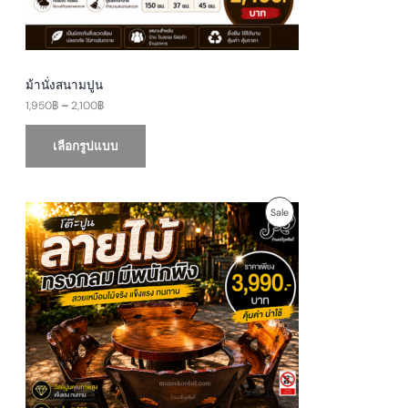
฿
t
N
h
r
S
o
u
A
g
ม้านั่งสนามปูน
h
1,950
฿
–
2,100
฿
L
2
,
E
1
เลือกรูปแบบ
0
0
฿
O
C
P
Sale
r
u
i
r
R
g
r
i
e
O
n
n
a
t
D
l
p
p
r
U
r
i
i
c
c
e
C
e
i
w
s
T
a
: