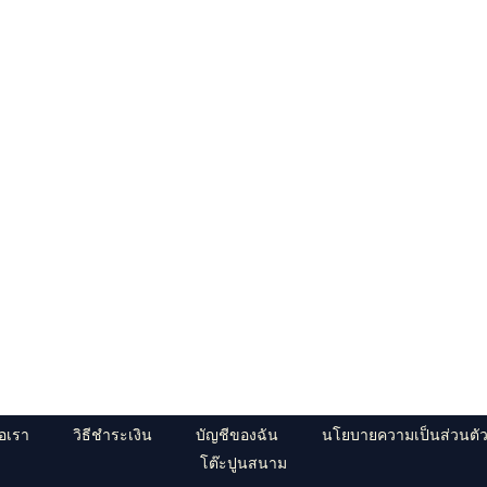
่อเรา
วิธีชำระเงิน
บัญชีของฉัน
นโยบายความเป็นส่วนตั
โต๊ะปูนสนาม