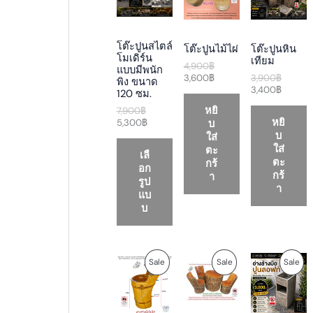
g
r
g
r
g
r
i
e
i
e
i
e
O
O
O
n
n
n
n
n
n
a
t
a
t
a
t
D
D
D
โต๊ะปูนสไตล์
โต๊ะปูนไม้ไผ่
โต๊ะปูนหิน
l
p
l
p
l
p
โมเดิร์น
เทียม
p
r
p
r
p
r
4,900
฿
แบบมีพนัก
U
U
U
r
i
r
i
r
i
3,600
฿
3,900
฿
พิง ขนาด
i
c
i
c
i
c
3,400
฿
120 ซม.
C
C
C
c
e
c
e
c
e
หยิ
7,900
฿
e
i
e
i
e
i
T
T
T
หยิ
บ
5,300
฿
w
s
w
s
w
s
บ
a
:
a
:
a
:
ใส่
O
O
O
s
5
s
3
s
3
ใส่
ตะ
เลื
:
,
:
,
:
,
ตะ
กร้
N
N
N
อก
7
3
4
6
3
4
กร้
า
รูป
,
0
,
0
,
0
า
S
S
S
แบ
9
0
9
0
9
0
0
฿
0
฿
0
฿
บ
A
A
A
0
.
0
.
0
.
฿
฿
฿
L
L
L
.
.
.
O
C
C
O
C
O
P
P
P
Sale
Sale
Sale
E
E
E
r
u
u
r
u
r
i
r
r
i
r
i
R
R
R
g
r
r
g
r
g
i
e
e
i
e
i
O
O
O