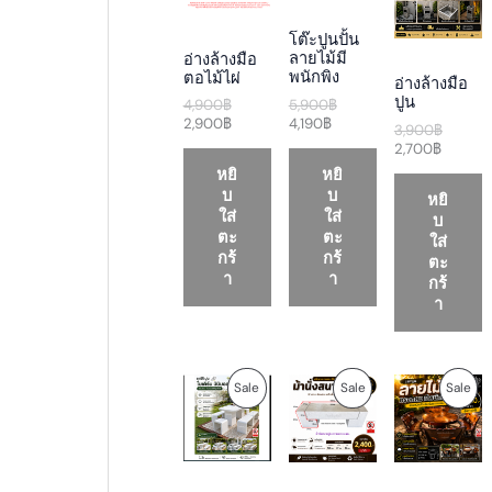
n
n
n
n
n
n
a
t
t
a
t
a
D
D
D
โต๊ะปูนปั้น
l
p
p
l
p
l
ลายไม้มี
อ่างล้างมือ
p
r
r
p
r
p
U
U
U
พนักพิง
ตอไม้ไผ่
อ่างล้างมือ
r
i
i
r
i
r
ปูน
i
c
c
i
c
i
5,900
฿
4,900
฿
C
C
C
c
e
e
c
e
c
4,190
฿
2,900
฿
3,900
฿
e
i
i
e
i
e
2,700
฿
T
T
T
w
s
s
w
s
w
หยิ
หยิ
a
:
:
a
:
a
O
O
O
บ
บ
s
2
4
s
2
s
หยิ
:
,
,
:
,
:
ใส่
ใส่
บ
N
N
N
4
9
1
5
7
3
ตะ
ตะ
ใส่
,
0
9
,
0
,
กร้
กร้
ตะ
S
S
S
9
0
0
9
0
9
า
า
กร้
0
฿
฿
0
฿
0
า
A
A
A
0
.
.
0
.
0
฿
฿
฿
L
L
L
.
.
.
E
E
E
O
C
P
C
O
P
P
P
Sale
Sale
Sale
r
u
r
u
r
i
r
i
r
i
R
R
R
g
r
c
r
g
i
e
e
e
i
O
O
O
n
n
r
n
n