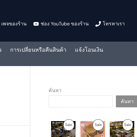
เพจของร้าน
ช่อง YouTube ของร้าน
โทรหาเรา
ว
การเปลี่ยนหรือคืนสินค้า
แจ้งโอนเงิน
ค้นหา
ค้นหา
O
C
O
C
O
C
P
P
P
Sale
Sale
Sale
r
u
r
u
r
u
i
r
i
r
i
r
R
R
R