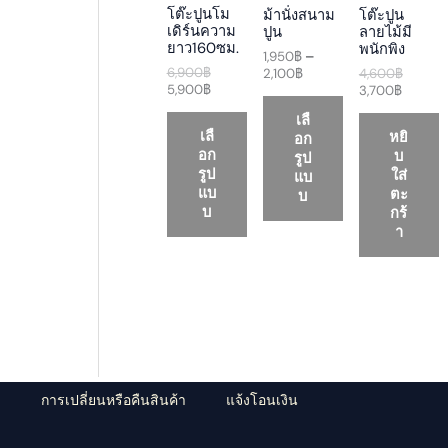
a
t
a
t
a
D
D
D
โต๊ะปูนโม
ม้านั่งสนาม
โต๊ะปูน
l
p
n
p
l
เดิร์นความ
ปูน
ลายไม้มี
p
r
g
r
p
U
U
U
ยาว160ซม.
พนักพิง
r
i
e
i
r
1,950
฿
–
i
c
:
c
i
6,900
฿
2,100
฿
4,600
฿
C
C
C
c
e
1
e
c
5,900
฿
3,700
฿
e
i
,
i
e
T
T
T
เลื
w
s
9
s
w
เลื
หยิ
อก
a
:
5
:
a
O
O
O
อก
บ
s
5
0
3
s
รูป
:
,
฿
,
:
รูป
ใส่
แบ
N
N
N
6
9
t
7
4
แบ
ตะ
บ
,
0
h
0
,
บ
กร้
S
S
S
9
0
r
0
6
า
0
฿
o
฿
0
A
A
A
0
.
u
.
0
฿
g
฿
L
L
L
.
h
.
2
E
E
E
,
1
0
0
฿
ว
การเปลี่ยนหรือคืนสินค้า
แจ้งโอนเงิน