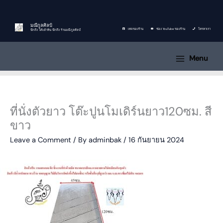
Skip
to
content
มณีกูลศิลป์
เพจของร้าน
ช่อง YouTube ของร้าน
โทรหาเรา
นึกถึง โต๊ะม้าหิน นึกถึง ร้านมณีกูลศิลป์
Menu
ที่นั่งตัวยาว โต๊ะปูนโมเดิร์นยาว120ซม. สี
ขาว
Leave a Comment
/ By
adminbak
/
16 กันยายน 2024