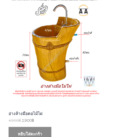
i
r
R
g
r
i
e
O
n
n
a
t
D
l
p
p
r
U
r
i
i
c
c
e
C
e
i
w
s
T
a
:
s
2
O
:
,
4
9
N
,
0
9
0
S
0
฿
0
.
A
฿
.
L
E
อ่างล้างมือตอไม้ไผ่
4,900
฿
2,900
฿
หยิบใส่ตะกร้า