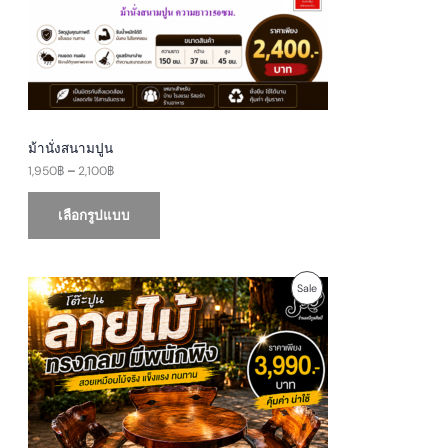
9
T
5
0
O
฿
t
N
h
r
S
o
u
A
g
ม้านั่งสนามปูน
h
1,950
฿
–
2,100
฿
L
2
,
E
1
เลือกรูปแบบ
0
0
฿
O
C
P
Sale
r
u
i
r
R
g
r
i
e
O
n
n
a
t
D
l
p
p
r
U
r
i
i
c
c
e
C