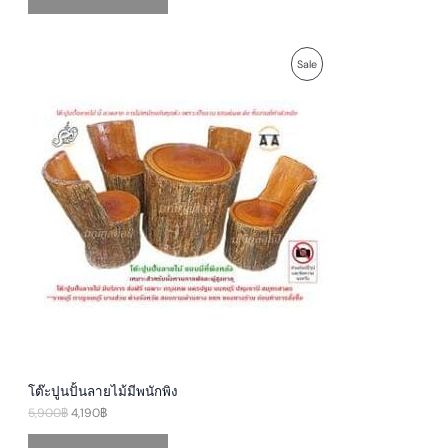
O
C
P
Sale
r
u
i
r
R
g
r
i
e
O
n
n
a
t
D
l
p
p
r
U
r
i
i
c
c
e
C
e
i
w
s
T
a
:
s
4
O
:
,
5
1
N
,
9
9
0
S
0
฿
0
.
A
฿
โต๊ะปูนปั้นลายไม้มีพนักพิง
.
5,900
฿
4,190
฿
L
E