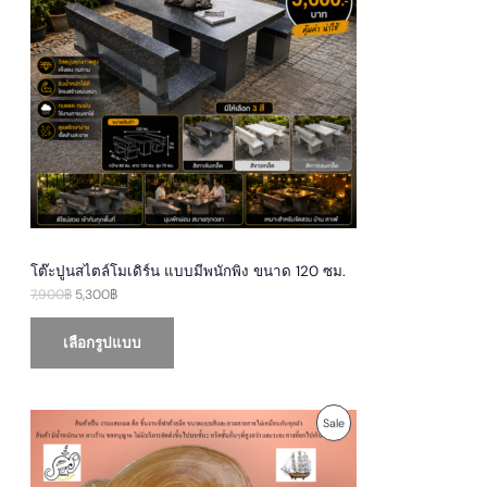
n
n
a
t
D
l
p
p
r
U
r
i
i
c
c
e
C
e
i
w
s
T
a
:
s
5
O
:
,
7
3
N
,
0
9
0
S
0
฿
0
.
โต๊ะปูนสไตล์โมเดิร์น แบบมีพนักพิง ขนาด 120 ซม.
A
฿
7,900
฿
5,300
฿
.
L
เลือกรูปแบบ
E
O
C
P
Sale
r
u
i
r
R
g
r
i
e