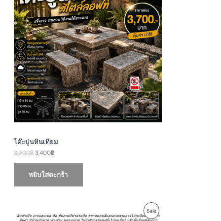
i
e
O
n
n
a
t
D
l
p
p
r
U
r
i
i
c
c
e
C
e
i
w
s
T
a
:
s
3
O
:
,
3
4
N
,
0
9
0
S
0
฿
0
.
A
฿
โต๊ะปูนหินเทียม
.
3,900
฿
3,400
฿
L
E
หยิบใส่ตะกร้า
O
C
P
Sale
r
u