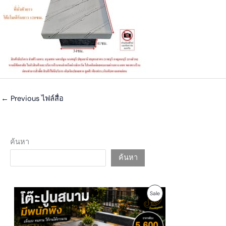
←
Previous ไฟล์สื่อ
ค้นหา
ค้นหา
O
C
P
Sale
r
u
i
r
R
g
r
i
e
O