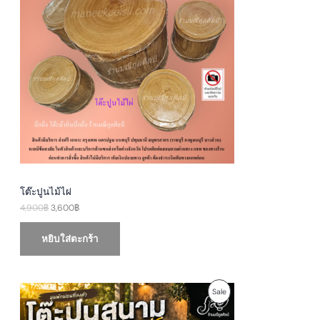
O
n
n
a
t
D
l
p
p
r
U
r
i
i
c
c
e
C
e
i
w
s
T
a
:
s
3
O
:
,
4
6
N
,
0
9
0
S
0
฿
0
.
A
฿
โต๊ะปูนไม้ไผ่
.
4,900
฿
3,600
฿
L
E
หยิบใส่ตะกร้า
O
C
P
Sale
r
u
i
r
R
g
r