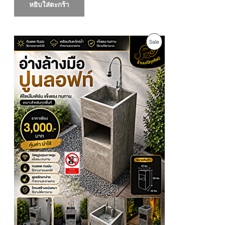
หยิบใส่ตะกร้า
O
C
P
Sale
r
u
i
r
R
g
r
i
e
O
n
n
a
t
D
l
p
p
r
U
r
i
i
c
c
e
C
e
i
w
s
T
a
:
s
2
O
:
,
3
7
N
,
0
9
0
S
0
฿
0
.
A
฿
.
L