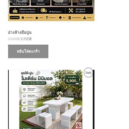
E
อ่างล้างมือปูน
3,900
฿
2,700
฿
หยิบใส่ตะกร้า
O
C
P
Sale
r
u
i
r
R
g
r
i
e
O
n
n
a
t
D
l
p
p
r
U
r
i
i
c
c
e
C
e
i
w
s
T