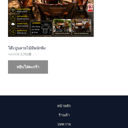
e
i
w
s
T
a
:
s
3
O
:
,
4
7
N
,
0
6
0
S
0
฿
0
.
A
฿
โต๊ะปูนลายไม้มีพนักพิง
.
4,600
฿
3,700
฿
L
E
หยิบใส่ตะกร้า
หน้าหลัก
ร้านค้า
บทความ