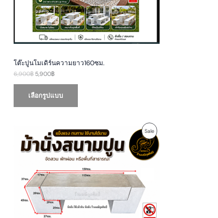
a
:
s
5
O
:
,
6
9
N
,
0
9
0
S
0
฿
0
.
A
฿
โต๊ะปูนโมเดิร์นความยาว160ซม.
.
6,900
฿
5,900
฿
L
E
เลือกรูปแบบ
P
P
Sale
r
i
R
c
e
O
r
a
D
n
g
U
e
:
1
C
,